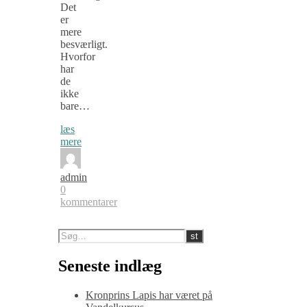
Det
er
mere
besværligt.
Hvorfor
har
de
ikke
bare…
læs
mere
admin
0
kommentarer
Seneste indlæg
Kronprins Lapis har været på