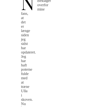
N
Beklager
overfor
mine
fans,
at
det
er
længe
siden
jeg
sidst
har
opdateret.
Jeg
har
haft
poterne
fulde
med
at
træne
Ulla
i
skoven.
Nu