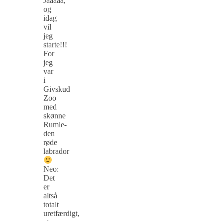
Jaaaaa,
og
idag
vil
jeg
starte!!!
For
jeg
var
i
Givskud
Zoo
med
skønne
Rumle-
den
røde
labrador
Neo:
Det
er
altså
totalt
uretfærdigt,