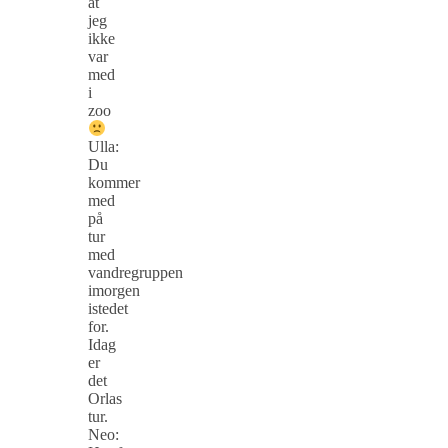
at
jeg
ikke
var
med
i
zoo
Ulla:
Du
kommer
med
på
tur
med
vandregruppen
imorgen
istedet
for.
Idag
er
det
Orlas
tur.
Neo: