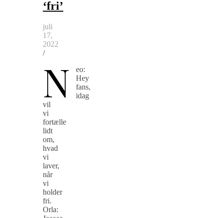
‘fri’
juli
17,
2022
/
N
eo:
Hey
fans,
idag
vil
vi
fortælle
lidt
om,
hvad
vi
laver,
når
vi
holder
fri.
Orla: