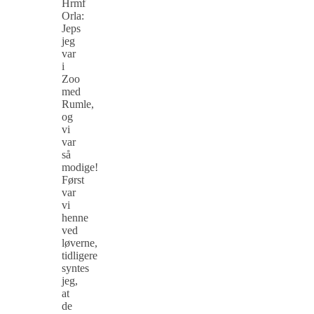
Hrmf
Orla:
Jeps
jeg
var
i
Zoo
med
Rumle,
og
vi
var
så
modige!
Først
var
vi
henne
ved
løverne,
tidligere
syntes
jeg,
at
de