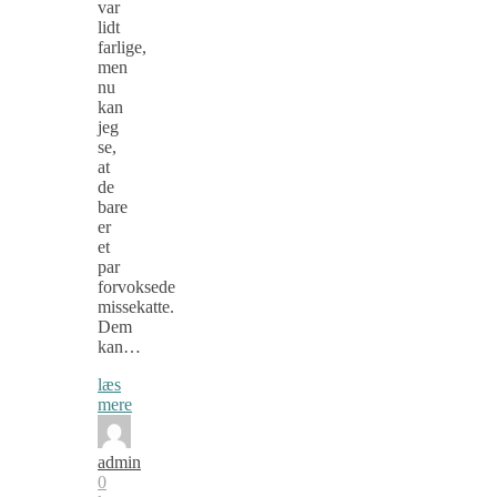
var
lidt
farlige,
men
nu
kan
jeg
se,
at
de
bare
er
et
par
forvoksede
missekatte.
Dem
kan…
læs
mere
admin
0