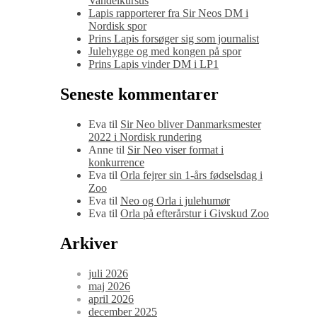
Vandelkursus
Lapis rapporterer fra Sir Neos DM i
Nordisk spor
Prins Lapis forsøger sig som journalist
Julehygge og med kongen på spor
Prins Lapis vinder DM i LP1
Seneste kommentarer
Eva
til
Sir Neo bliver Danmarksmester
2022 i Nordisk rundering
Anne
til
Sir Neo viser format i
konkurrence
Eva
til
Orla fejrer sin 1-års fødselsdag i
Zoo
Eva
til
Neo og Orla i julehumør
Eva
til
Orla på efterårstur i Givskud Zoo
Arkiver
juli 2026
maj 2026
april 2026
december 2025