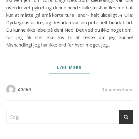
skrive hjem om Orla: Enig! Neo: Som sædvanligt var Ulla
overdrevet pylret og denne hund skulle mishandles med at
kun at måtte gå små korte ture i snor- helt ulideligt .-( Ulla:
Dyrlægens ordre, og desuden var din pote helt bundet ind.
Du kunne ikke løbe på den! Neo: Det ved du ikke noget om,
for jeg fik slet ikke lov til at teste om jeg kunne!
Mishandling! Jeg har ikke ord for hvor meget jeg…
LÆS MERE
admin
0 kommentarer